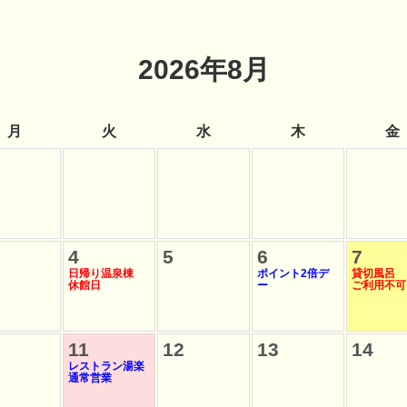
2026年8月
月
火
水
木
金
4
5
6
7
日帰り温泉棟
ポイント2倍デ
貸切風呂
休館日
ー
ご利用不可
11
12
13
14
レストラン湯楽
通常営業