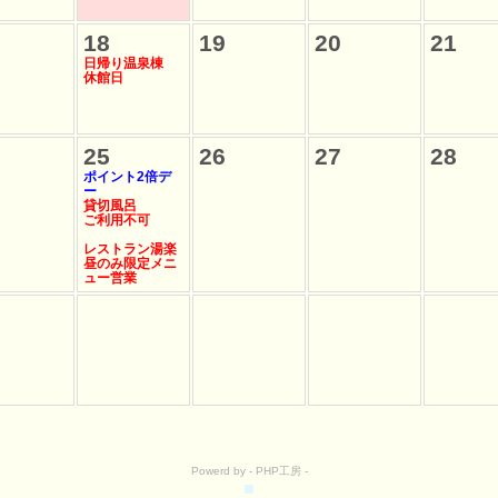
18
19
20
21
日帰り温泉棟
休館日
25
26
27
28
ポイント2倍デ
ー
貸切風呂
ご利用不可
レストラン湯楽
昼のみ限定メニ
ュー営業
Powerd by -
PHP工房
-
■