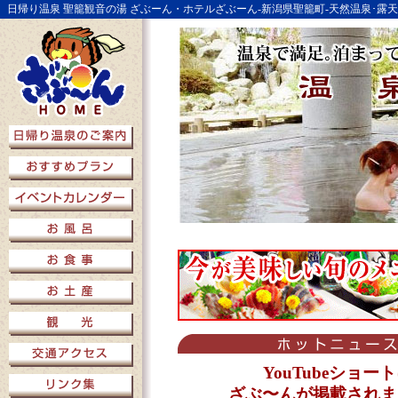
日帰り温泉 聖籠観音の湯 ざぶーん・ホテルざぶーん-新潟県聖籠町-天然温泉･露
YouTubeショー
ざぶ〜んが掲載されま