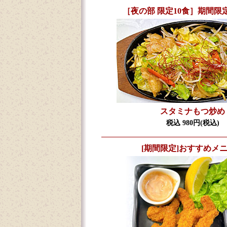
［夜の部 限定10食］期間限
スタミナもつ炒め
税込 980円(税込)
[期間限定]おすすめメ