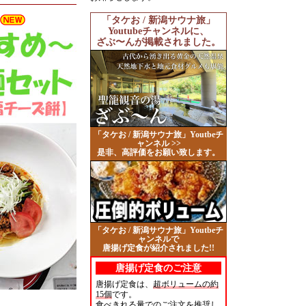
「タケお / 新潟サウナ旅」
Youtubeチャンネルに、
ざぶ〜んが掲載されました。
「タケお / 新潟サウナ旅」Youtbeチ
ャンネル >>
是非、高評価をお願い致します。
「タケお / 新潟サウナ旅」Youtbeチ
ャンネルで
唐揚げ定食が紹介されました!!
唐揚げ定食のご注意
唐揚げ定食は、
超ボリュームの約
15個
です。
食べきれる量でのご注文を推奨し