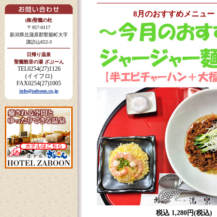
8月のおすすめメニュー
(株)聖籠の杜
〒957-0117
新潟県北蒲原郡聖籠町大字
諏訪山652-3
日帰り温泉
聖籠観音の湯 ざぶーん
TEL0254(27)1126
(イイフロ)
FAX0254(27)1005
info@zaboon.co.jp
税込 1,280円(税込)