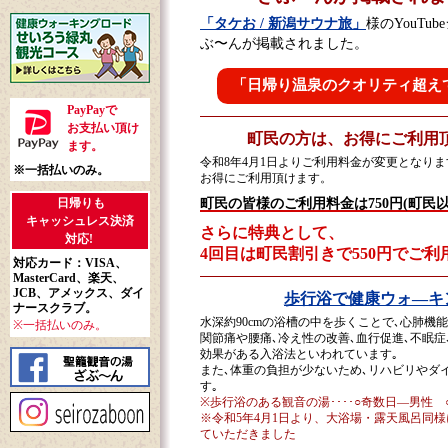
「タケお / 新潟サウナ旅」
様のYouTu
ぶ〜んが掲載されました。
「日帰り温泉のクオリティ超えて
PayPayで
お支払い頂け
町民の方は、お得にご利用頂
ます。
令和8年4月1日よりご利用料金が変更となり
※一括払いのみ。
お得にご利用頂けます。
町民の皆様のご利用料金は750円(町民以
日帰りも
キャッシュレス決済
さらに特典として、
対応!
4回目は町民割引きで550円でご利
対応カード：VISA、
MasterCard、楽天、
JCB、アメックス、ダイ
歩行浴で健康ウォ—キ
ナースクラブ。
水深約90cmの浴槽の中を歩くことで､心肺機
※一括払いのみ。
関節痛や腰痛､冷え性の改善､血行促進､不眠症
効果がある入浴法といわれています｡
また､体重の負担が少ないため､リハビリやダ
す｡
※歩行浴のある観音の湯････○奇数日—男性
※令和5年4月1日より、大浴場・露天風呂同
ていただきました