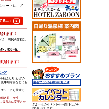
beショートに、ざ
る...」
▶︎
けます!!
ますが、町民の皆様は
外：850円)。
用頂けます!
ング
能を鍛えたり､ひざの
､更年期障害などにも
宴会プラン(令和8年2月より)
イエットにも最適で
 ○偶数日—女性
様に温泉水に変更させ
ざぶーんのイベントや休館日などを
お知らせします。