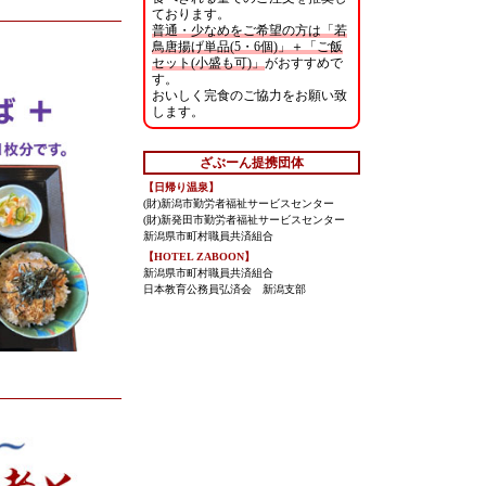
ております。
普通・少なめをご希望の方は「若
鳥唐揚げ単品(5・6個)」＋「ご飯
セット(小盛も可)」
がおすすめで
す。
おいしく完食のご協力をお願い致
します。
ざぶーん提携団体
【日帰り温泉】
(財)新潟市勤労者福祉サービスセンター
(財)新発田市勤労者福祉サービスセンター
新潟県市町村職員共済組合
【HOTEL ZABOON】
新潟県市町村職員共済組合
日本教育公務員弘済会 新潟支部