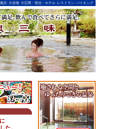
天風呂･大浴場･大広間・宿泊・ホテル･レストラン･バイキング
トに
した。